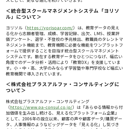
＜統合型スクールマネジメントシステム「ヨリソ
ル」について＞
ヨリソル（
https://yorisoar.com/
）は、教育データの見え
る化から志願者管理、成績、学習記録、出欠、LMS、授業評
価アンケート、退学・不登校の予兆検出、教職員のタレントマ
ネジメント機能まで、教育機関に必要な機能をワンプラットフ
ォームで提供することを目指す統合型スクールマネジメント
システムです。散在する教育データをひとつにつなげ、幅広い
角度でのデータ分析・活用により「教育DX」を支援していま
す。小・中・高、大学のみならず学習塾や専門学校など幅広い
教育機関で導入されています。
＜株式会社プラスアルファ・コンサルティングに
ついて＞
株式会社プラスアルファ・コンサルティング
（
https://www.pa-consul.co.jp/
）は『あらゆる情報から付
加価値を生み出し続ける、見える化プラットフォーム企業』
として、2006年の設立以来、顧客の声や顧客データ/購買デー
タ、人事情報のようなビッグデータを「見える化」し気づき