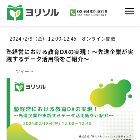
活用シーン
2024 /2/9（金） 12:00-12:45｜オンライン開催
導入事例
塾経営における教育DXの実現！～先進企業が実
イベント・セミナー
践するデータ活用術をご紹介～
よくあるご質問
ツイート
私達について
協業・代理店制度
お知らせ