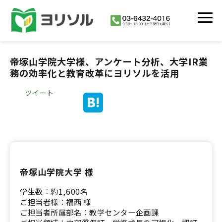
活用シーン
帝塚山学院大学様、アンケート分析、大学IR業
導入事例
務の効率化と教育改革にヨリソルを活用
イベント・セミナー
ツイート
よくあるご質問
私達について
協業・代理店制度
お知らせ
帝塚山学院大学 様
学生数：約1,600名
ご担当者様：福西 様
ご担当者所属部名：教学センター企画課